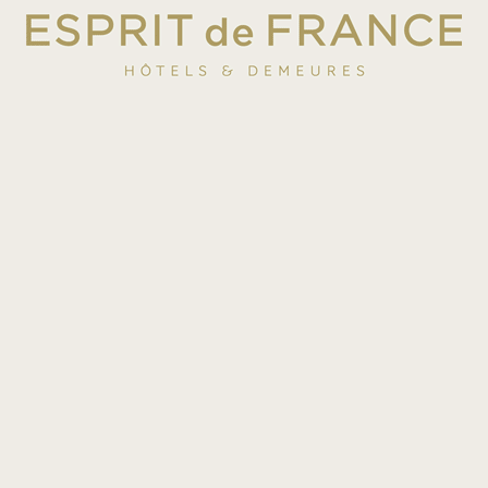
starting from
€189
/night
DETAILS