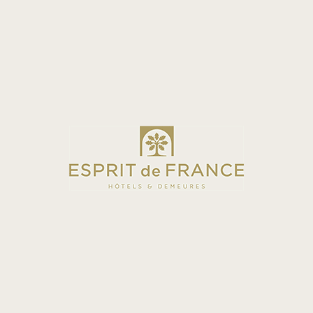
RÉSERVER
GIVERNY
DEMEURE
Château de Bonnemare
à partir de
130€
/nuit