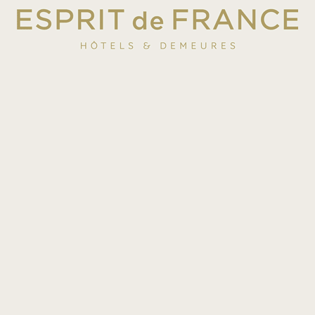
RÉSERVER
GIVERNY
DEMEURE
Château de
Bonnemare
à partir de
130€
/nuit
DÉTAILS